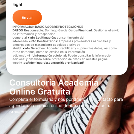
legal
Enviar
INFORMACIÓN BÁSICA SOBRE PROTECCIÓN DE
DATOS
Responsable:
Domingo García García
Finalidad:
Gestionar el envío
de información y prospección
comercial
+info
Legitimación:
consentimiento del
interesado
+info
Destinatarios:
Empresas proveedoras nacionales y
encargados de tratamiento acogidos a privacy
shield.
+info
Derechos:
Acceder, rectificar y suprimir los datos, así como
otros derechos, como se explica en la información
adicional.
+info
Información adicional:
Puede consultar la información
adicional y detallada sobre protección de datos en nuestra página
web
https://domingarcia.com/politica-privacidad/
Consultoría Academia
Online Gratuita
Completa el formulario y nos pondremos en contacto para
agendar una reunión online donde nos explicarás tu
proyecto.