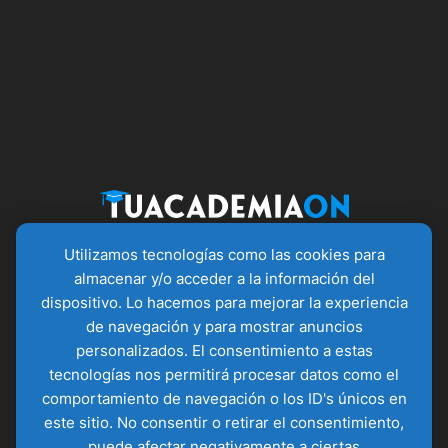
Utilizamos tecnologías como las cookies para
almacenar y/o acceder a la información del
dispositivo. Lo hacemos para mejorar la experiencia
Servicios
Información
Servicios
de navegación y para mostrar anuncios
de contacto
Creación
Política de
personalizados. El consentimiento a estas
Murcia,
Academia
Privacidad
tecnologías nos permitirá procesar datos como el
España
Online
Aviso Legal
comportamiento de navegación o los ID's únicos en
+34 644
Auditoría
Política de
este sitio. No consentir o retirar el consentimiento,
528 345
Academia
Cookies
puede afectar negativamente a ciertas